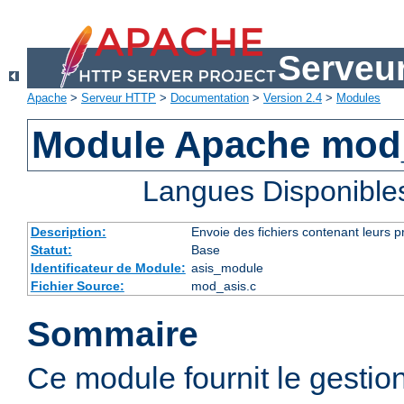
Serveu
Apache
>
Serveur HTTP
>
Documentation
>
Version 2.4
>
Modules
Module Apache mod
Langues Disponible
Description:
Envoie des fichiers contenant leurs 
Statut:
Base
Identificateur de Module:
asis_module
Fichier Source:
mod_asis.c
Sommaire
Ce module fournit le gestio