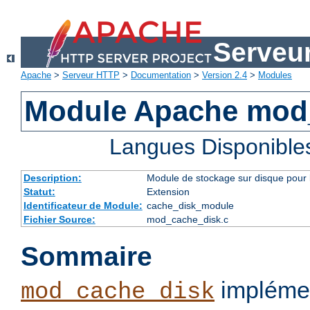
Serveu
Apache
>
Serveur HTTP
>
Documentation
>
Version 2.4
>
Modules
Module Apache mod
Langues Disponible
Description:
Module de stockage sur disque pour l
Statut:
Extension
Identificateur de Module:
cache_disk_module
Fichier Source:
mod_cache_disk.c
Sommaire
implémen
mod_cache_disk