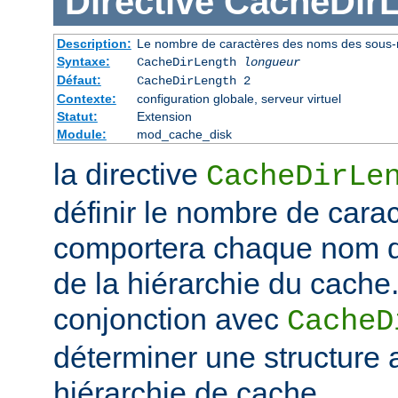
Directive
CacheDir
Description:
Le nombre de caractères des noms des sous-r
Syntaxe:
CacheDirLength
longueur
Défaut:
CacheDirLength 2
Contexte:
configuration globale, serveur virtuel
Statut:
Extension
Module:
mod_cache_disk
la directive
CacheDirLe
définir le nombre de cara
comportera chaque nom d
de la hiérarchie du cache. 
conjonction avec
CacheD
déterminer une structure 
hiérarchie de cache.