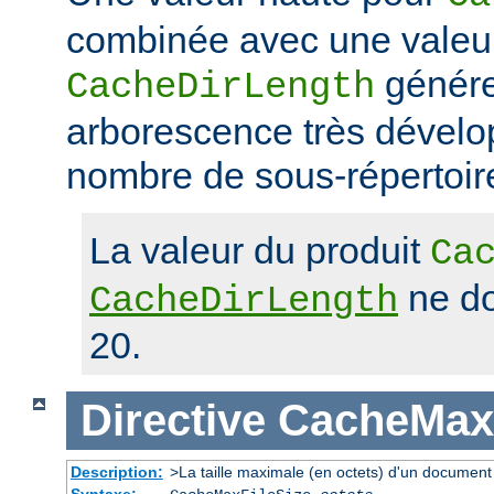
combinée avec une valeu
génére
CacheDirLength
arborescence très dévelop
nombre de sous-répertoir
La valeur du produit
Ca
ne do
CacheDirLength
20.
Directive
CacheMaxF
Description:
>La taille maximale (en octets) d'un document
Syntaxe: