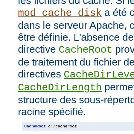
les fichiers du cache. Si 
a été 
mod_cache_disk
dans le serveur Apache, c
être définie. L'absence de 
directive
prov
CacheRoot
de traitement du fichier d
directives
CacheDirLev
permett
CacheDirLength
structure des sous-réperto
racine spécifié.
CacheRoot
 c
:/
cacheroot