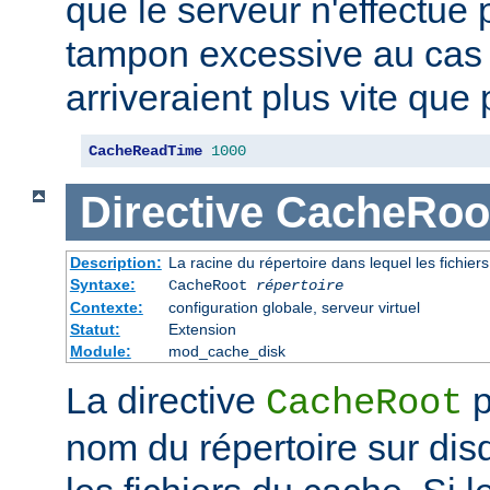
que le serveur n'effectue
tampon excessive au cas
arriveraient plus vite que 
CacheReadTime
1000
Directive
CacheRoo
Description:
La racine du répertoire dans lequel les fichie
Syntaxe:
CacheRoot
répertoire
Contexte:
configuration globale, serveur virtuel
Statut:
Extension
Module:
mod_cache_disk
La directive
p
CacheRoot
nom du répertoire sur dis