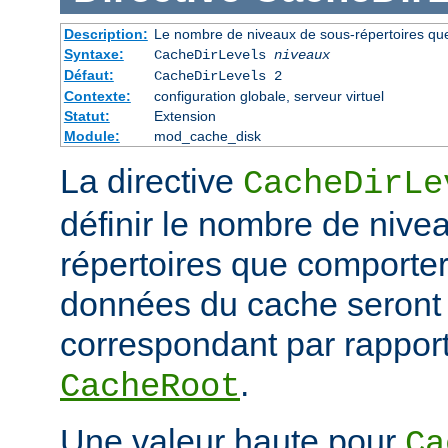
Description:
Le nombre de niveaux de sous-répertoires qu
Syntaxe:
CacheDirLevels
niveaux
Défaut:
CacheDirLevels 2
Contexte:
configuration globale, serveur virtuel
Statut:
Extension
Module:
mod_cache_disk
La directive
CacheDirLe
définir le nombre de nive
répertoires que comporter
données du cache seront
correspondant par rapport
.
CacheRoot
Une valeur haute pour
Ca