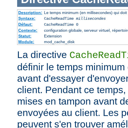
Description:
Le temps minimum (en millisecondes) qui doit 
Syntaxe:
CacheReadTime
millisecondes
Défaut:
CacheReadTime 0
Contexte:
configuration globale, serveur virtuel, répertoi
Statut:
Extension
Module:
mod_cache_disk
La directive
CacheReadT
définir le temps minimum q
avant d'essayer d'envoye
client. Pendant ce temps,
mises en tampon avant de
envoyées au client. Les 
peuvent s'en trouver amél