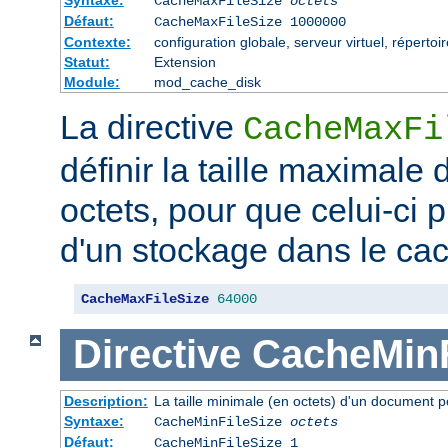
CacheMaxFileSize
octets
Défaut:
CacheMaxFileSize 1000000
Contexte:
configuration globale, serveur virtuel, répertoi
Statut:
Extension
Module:
mod_cache_disk
La directive
CacheMaxFi
définir la taille maximale
octets, pour que celui-ci p
d'un stockage dans le ca
CacheMaxFileSize
64000
Directive
CacheMinF
Description:
La taille minimale (en octets) d'un document p
Syntaxe:
CacheMinFileSize
octets
Défaut:
CacheMinFileSize 1