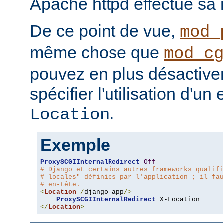
Apache httpd effectue sa r
De ce point de vue,
mod_
même chose que
mod_c
pouvez en plus désactiver 
spécifier l'utilisation d'un
.
Location
Exemple
ProxySCGIInternalRedirect
Off
# Django et certains autres frameworks qualif
# locales" définies par l'application ; il fa
# en-tête.
<
Location
/
django-app
/>
ProxySCGIInternalRedirect
</
Location
>