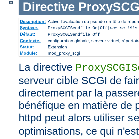
Directive
ProxySCGI
Description:
Active l'évaluation du pseudo en-tête de répo
Syntaxe:
ProxySCGISendfile On|Off|
nom-en-tête
Défaut:
ProxySCGISendfile Off
Contexte:
configuration globale, serveur virtuel, répertoir
Statut:
Extension
Module:
mod_proxy_scgi
La directive
ProxySCGIS
serveur cible SCGI de faire
directement par la passere
bénéfique en matière de
httpd peut alors utiliser
s
optimisations, ce qui n'est