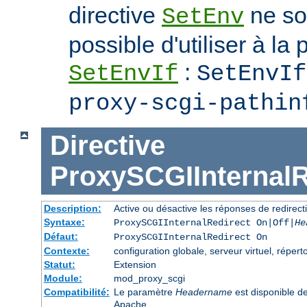
directive
ne soi
SetEnv
possible d'utiliser à la 
:
SetEnvIf
SetEnvIf
proxy-scgi-pathin
Directive
ProxySCGIInternalR
Description:
Active ou désactive les réponses de redirect
Syntaxe:
ProxySCGIInternalRedirect On|Off|
He
Défaut:
ProxySCGIInternalRedirect On
Contexte:
configuration globale, serveur virtuel, réperto
Statut:
Extension
Module:
mod_proxy_scgi
Compatibilité:
Le paramètre
Headername
est disponible d
Apache.