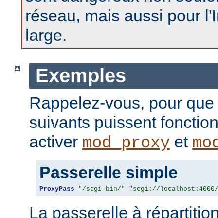
réseau, mais aussi pour l'
large.
Exemples
Rappelez-vous, pour que
suivants puissent fonctio
activer
et
mod_proxy
mo
Passerelle simple
ProxyPass
"/scgi-bin/"
"scgi://localhost:4000
La passerelle à répartitio