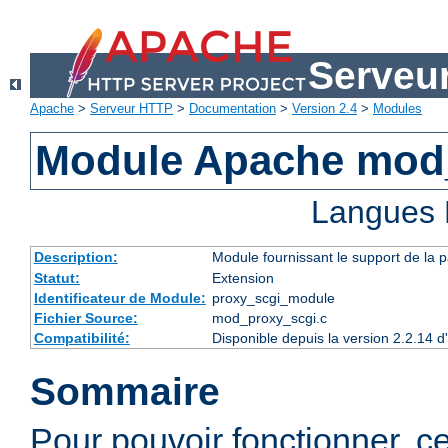
Serveu
Apache
>
Serveur HTTP
>
Documentation
>
Version 2.4
>
Modules
Module Apache mod
Langues 
Description:
Module fournissant le support de la 
Statut:
Extension
Identificateur de Module:
proxy_scgi_module
Fichier Source:
mod_proxy_scgi.c
Compatibilité:
Disponible depuis la version 2.2.14 
Sommaire
Pour pouvoir fonctionner, 