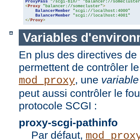
ProxyPass
"/scgi-bin/"
"balancer://somecluste
<
Proxy
"balancer://somecluster"
>
BalancerMember
"scgi://localhost:4000"
BalancerMember
"scgi://localhost:4001"
</
Proxy
>
Variables d'enviro
En plus des directives de 
permettent de contrôler 
, une
variabl
mod_proxy
peut aussi contrôler le fo
protocole SCGI :
proxy-scgi-pathinfo
Par défaut,
mod_prox