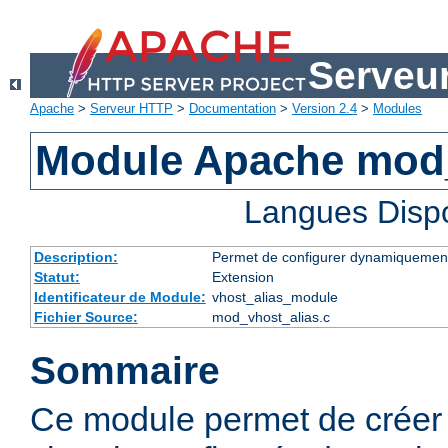
Serveu
Apache
>
Serveur HTTP
>
Documentation
>
Version 2.4
>
Modules
Module Apache mod_
Langues Disp
Description:
Permet de configurer dynamiquement
Statut:
Extension
Identificateur de Module:
vhost_alias_module
Fichier Source:
mod_vhost_alias.c
Sommaire
Ce module permet de créer