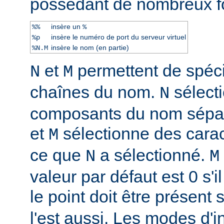
possèdant de nombreux f
insère un
%%
%
insère le numéro de port du serveur virtuel
%p
insère le nom (en partie)
%N.M
et
permettent de spéci
N
M
chaînes du nom.
sélect
N
composants du nom sépar
et
sélectionne des caract
M
ce que
a sélectionné.
N
M
valeur par défaut est 0 s'il
le point doit être présent 
l'est aussi. Les modes d'i