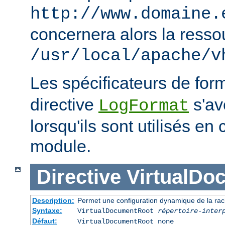
http://www.domaine.
concernera alors la resso
/usr/local/apache/v
Les spécificateurs de for
directive
s'avè
LogFormat
lorsqu'ils sont utilisés en
module.
Directive
VirtualDo
Description:
Permet une configuration dynamique de la rac
Syntaxe:
VirtualDocumentRoot
répertoire-inter
Défaut:
VirtualDocumentRoot none