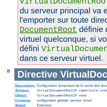
VirtualDocumentRoo
du serveur principal va 
l'emporter sur toute dire
définie 
DocumentRoot
virtuel quelconque, si v
défini
VirtualDocume
dans ce serveur virtuel.
Directive
VirtualDo
Description:
Configuration dynamique de la racine des doc
Syntaxe:
VirtualDocumentRootIP
répertoire-int
Défaut:
VirtualDocumentRootIP none
Contexte:
configuration globale, serveur virtuel
Statut:
Extension