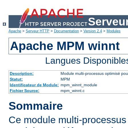
Serveu
Apache
>
Serveur HTTP
>
Documentation
>
Version 2.4
>
Modules
Apache MPM winnt
Langues Disponible
Description:
Module multi-processus optimisé po
Statut:
MPM
Identificateur de Module:
mpm_winnt_module
Fichier Source:
mpm_winnt.c
Sommaire
Ce module multi-processus