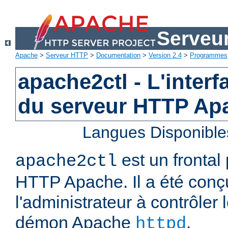
Serveu
Apache
>
Serveur HTTP
>
Documentation
>
Version 2.4
>
Programmes
apache2ctl - L'interf
du serveur HTTP Ap
Langues Disponible
est un frontal
apache2ctl
HTTP Apache. Il a été conç
l'administrateur à contrôler
démon Apache
.
httpd