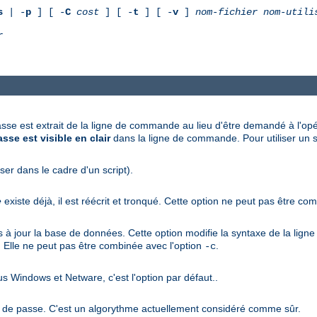
s
| -
p
] [ -
C
cost
] [ -
t
] [ -
v
]
nom-fichier
nom-utili
r
asse est extrait de la ligne de commande au lieu d'être demandé à l'opér
sse est visible en clair
dans la ligne de commande. Pour utiliser un sc
iser dans le cadre d'un script).
e
existe déjà, il est réécrit et tronqué. Cette option ne peut pas être co
pas à jour la base de données. Cette option modifie la syntaxe de la li
. Elle ne peut pas être combinée avec l'option
.
-c
s Windows et Netware, c'est l'option par défaut..
ts de passe. C'est un algorythme actuellement considéré comme sûr.