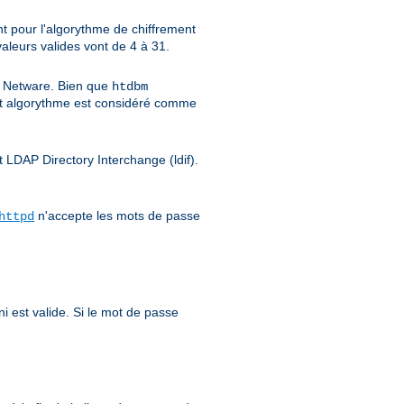
nt pour l'algorythme de chiffrement
 valeurs valides vont de 4 à 31.
et Netware. Bien que
htdbm
t algorythme est considéré comme
t LDAP Directory Interchange (ldif).
n'accepte les mots de passe
httpd
i est valide. Si le mot de passe