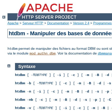
Apache
>
Serveur HTTP
>
Documentation
>
Version 2.4
>
Programmes
htdbm - Manipuler des bases de donné
permet de manipuler des fichiers au format DBM ou sont sto
htdbm
via le module
. Voir la documentation de
mod_authn_dbm
dbmmana
Syntaxe
htdbm
[ -
T
DBTYPE
] [ -
i
] [ -
c
] [ -
m
| -
B
| -
d
|
htdbm
-
b
[ -
T
DBTYPE
] [ -
c
] [ -
m
| -
B
| -
d
| -
s
htdbm
-
n
[ -
i
] [ -
c
] [ -
m
| -
B
| -
d
| -
s
| -
p
]
htdbm
-
nb
[ -
c
] [ -
m
| -
B
| -
d
| -
s
| -
p
] [ -
C
htdbm
-
v
[ -
T
DBTYPE
] [ -
i
] [ -
c
] [ -
m
| -
B
| 