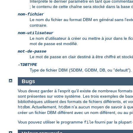
Interprète le dernier paramètre en tant que commentair
; le contenu de cette chaîne sera stocké dans la base
nom-fichier
Le nom du fichier au format DBM en général sans l'ex
contraire.
nom-utilisateur
Le nom d'utilisateur à créer ou mettre à jour dans le
fi
mot de passe est modifié.
mot-de-passe
Le mot de passe en clair destiné à être chiffré et stock
-T
DBTYPE
Type de fichier DBM (SDBM, GDBM, DB, ou "default").
Bugs
Vous devez garder à l'esprit qu'il existe de nombreux formats
sont présentes sur votre système. Les trois exemples de b
bibliothèques utilisent des formats de fichiers différents, et 
. Actuellement,
n'a aucun moyen de savoir à quel t
htdbm
htdbm
créer un fichier DBM différent avec un nom différent, ou au pi
Vous pouvez utiliser le programme
fourni par la plupar
file