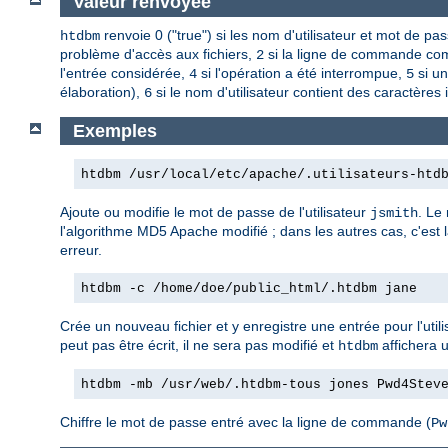
Valeur renvoyée
renvoie 0 ("true") si les nom d'utilisateur et mot de p
htdbm
problème d'accès aux fichiers,
si la ligne de commande com
2
l'entrée considérée,
si l'opération a été interrompue,
si un
4
5
élaboration),
si le nom d'utilisateur contient des caractères 
6
Exemples
htdbm /usr/local/etc/apache/.utilisateurs-htd
Ajoute ou modifie le mot de passe de l'utilisateur
. Le
jsmith
l'algorithme MD5 Apache modifié ; dans les autres cas, c'est 
erreur.
htdbm -c /home/doe/public_html/.htdbm jane
Crée un nouveau fichier et y enregistre une entrée pour l'util
peut pas être écrit, il ne sera pas modifié et
affichera 
htdbm
htdbm -mb /usr/web/.htdbm-tous jones Pwd4Stev
Chiffre le mot de passe entré avec la ligne de commande (
Pw