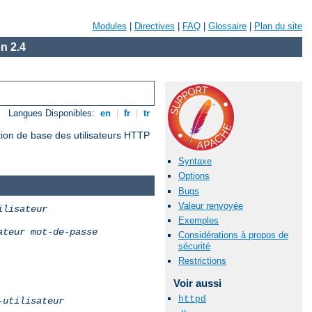
Modules
|
Directives
|
FAQ
|
Glossaire
|
Plan du site
n 2.4
Langues Disponibles:
en
|
fr
|
tr
tion de base des utilisateurs HTTP
Syntaxe
Options
Bugs
Valeur renvoyée
ilisateur
Exemples
ateur
mot-de-passe
Considérations à propos de
sécurité
Restrictions
Voir aussi
httpd
-utilisateur