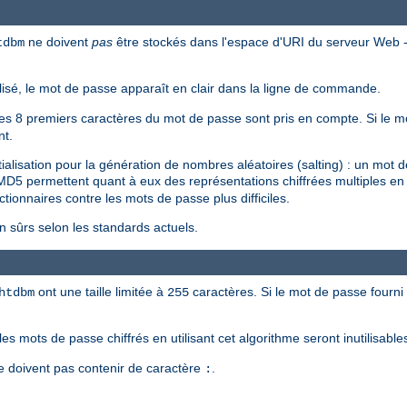
ne doivent
pas
être stockés dans l'espace d'URI du serveur Web --
tdbm
tilisé, le mot de passe apparaît en clair dans la ligne de commande.
 les 8 premiers caractères du mot de passe sont pris en compte. Si le mo
nt.
tialisation pour la génération de nombres aléatoires (salting) : un mot
MD5 permettent quant à eux des représentations chiffrées multiples 
ictionnaires contre les mots de passe plus difficiles.
sûrs selon les standards actuels.
ont une taille limitée à
caractères. Si le mot de passe fourni 
htdbm
255
les mots de passe chiffrés en utilisant cet algorithme seront inutilisabl
e doivent pas contenir de caractère
.
: