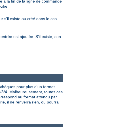
re à la fin de la ligne de commande
ifié.
ur s'il existe ou créé dans le cas
entrée est ajoutée. S'il existe, son
iothèques pour plus d'un format
/3/4. Malheureusement, toutes ces
rrespond au format attendu par
ié, il ne renverra rien, ou pourra