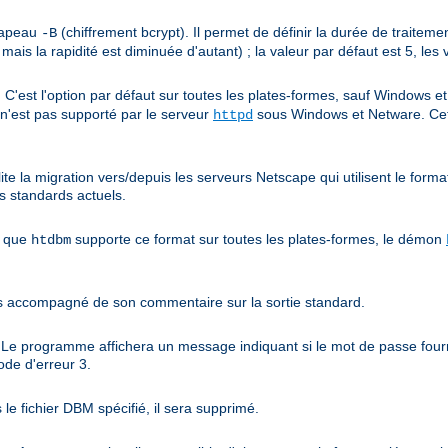
drapeau
(chiffrement bcrypt). Il permet de définir la durée de traiteme
-B
 mais la rapidité est diminuée d'autant) ; la valeur par défaut est 5, les
C'est l'option par défaut sur toutes les plates-formes, sauf Windows 
l n'est pas supporté par le serveur
sous Windows et Netware. Ce
httpd
ite la migration vers/depuis les serveurs Netscape qui utilisent le forma
s standards actuels.
n que
supporte ce format sur toutes les plates-formes, le démon
htdbm
es accompagné de son commentaire sur la sortie standard.
. Le programme affichera un message indiquant si le mot de passe fourn
ode d'erreur 3.
s le fichier DBM spécifié, il sera supprimé.