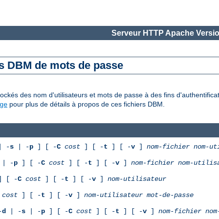
Serveur HTTP Apache Versio
es DBM de mots de passe
ckés des nom d'utilisateurs et mots de passe à des fins d'authentifica
pour plus de détails à propos de ces fichiers DBM.
ge
 -
s
| -
p
] [ -
C
cost
] [ -
t
] [ -
v
]
nom-fichier
nom-ut
| -
p
] [ -
C
cost
] [ -
t
] [ -
v
]
nom-fichier
nom-utilis
 [ -
C
cost
] [ -
t
] [ -
v
]
nom-utilisateur
cost
] [ -
t
] [ -
v
]
nom-utilisateur
mot-de-passe
-
d
| -
s
| -
p
] [ -
C
cost
] [ -
t
] [ -
v
]
nom-fichier
nom