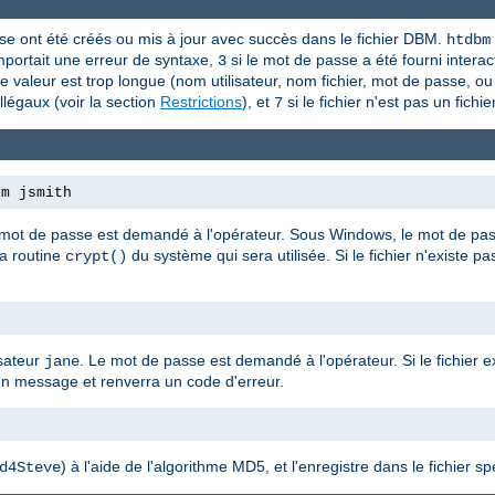
asse ont été créés ou mis à jour avec succès dans le fichier DBM.
htdbm
portait une erreur de syntaxe,
si le mot de passe a été fourni interact
3
e valeur est trop longue (nom utilisateur, nom fichier, mot de passe, o
illégaux (voir la section
Restrictions
), et
si le fichier n'est pas un fic
7
bm jsmith
 mot de passe est demandé à l'opérateur. Sous Windows, le mot de passe
la routine
du système qui sera utilisée. Si le fichier n'existe pa
crypt()
isateur
. Le mot de passe est demandé à l'opérateur. Si le fichier ex
jane
un message et renverra un code d'erreur.
e
) à l'aide de l'algorithme MD5, et l'enregistre dans le fichier spé
d4Steve