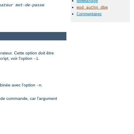
dbmmanage
sateur
mot-de-passe
mod_authn_dbm
Commentaires
ateur. Cette option doit être
ript, voir l'option
.
-i
mbinée avec l'option
.
-n
gne de commande, car l'argument