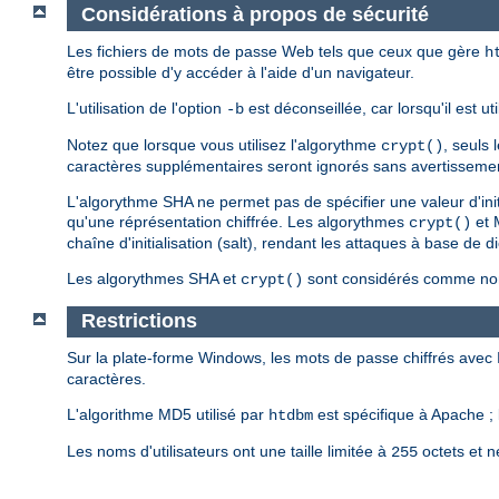
Considérations à propos de sécurité
Les fichiers de mots de passe Web tels que ceux que gère
h
être possible d'y accéder à l'aide d'un navigateur.
L'utilisation de l'option
est déconseillée, car lorsqu'il est u
-b
Notez que lorsque vous utilisez l'algorythme
, seuls
crypt()
caractères supplémentaires seront ignorés sans avertisseme
L'algorythme SHA ne permet pas de spécifier une valeur d'ini
qu'une réprésentation chiffrée. Les algorythmes
et 
crypt()
chaîne d'initialisation (salt), rendant les attaques à base de d
Les algorythmes SHA et
sont considérés comme non 
crypt()
Restrictions
Sur la plate-forme Windows, les mots de passe chiffrés avec
caractères.
L'algorithme MD5 utilisé par
est spécifique à Apache ; 
htdbm
Les noms d'utilisateurs ont une taille limitée à
octets et n
255