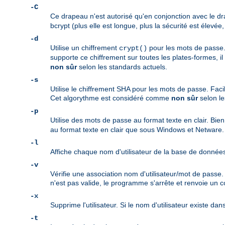
-C
Ce drapeau n'est autorisé qu'en conjonction avec le 
bcrypt (plus elle est longue, plus la sécurité est élevée,
-d
Utilise un chiffrement
pour les mots de passe. 
crypt()
supporte ce chiffrement sur toutes les plates-formes, i
non sûr
selon les standards actuels.
-s
Utilise le chiffrement SHA pour les mots de passe. Facil
Cet algorythme est considéré comme
non sûr
selon le
-p
Utilise des mots de passe au format texte en clair. Bie
au format texte en clair que sous Windows et Netware.
-l
Affiche chaque nom d'utilisateur de la base de donné
-v
Vérifie une association nom d'utilisateur/mot de passe
n'est pas valide, le programme s'arrête et renvoie un c
-x
Supprime l'utilisateur. Si le nom d'utilisateur existe dan
-t