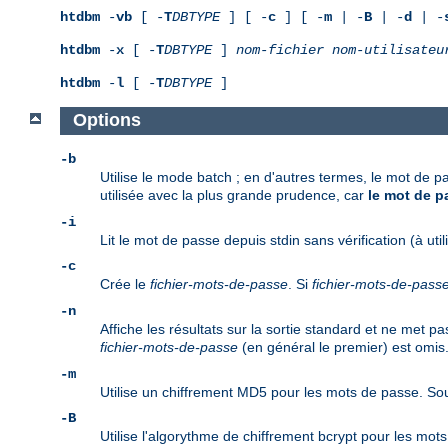
htdbm
-
vb
[ -
T
DBTYPE
] [ -
c
] [ -
m
| -
B
| -
d
| -
htdbm
-
x
[ -
T
DBTYPE
]
nom-fichier
nom-utilisateu
htdbm
-
l
[ -
T
DBTYPE
]
Options
-b
Utilise le mode batch ; en d'autres termes, le mot de p
utilisée avec la plus grande prudence, car
le mot de pa
-i
Lit le mot de passe depuis stdin sans vérification (à util
-c
Crée le
fichier-mots-de-passe
. Si
fichier-mots-de-pass
-n
Affiche les résultats sur la sortie standard et ne met 
fichier-mots-de-passe
(en général le premier) est omis
-m
Utilise un chiffrement MD5 pour les mots de passe. Sou
-B
Utilise l'algorythme de chiffrement bcrypt pour les mo