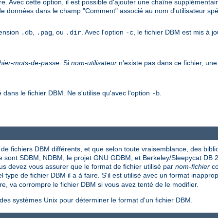
e. Avec cette option, il est possible d'ajouter une chaîne supplémentai
 de données dans le champ "Comment" associé au nom d'utilisateur spéc
tension
,
, ou
. Avec l'option
, le fichier DBM est mis à jo
.db
.pag
.dir
-c
chier-mots-de-passe
. Si
nom-utilisateur
n'existe pas dans ce fichier, une 
é dans le fichier DBM. Ne s'utilise qu'avec l'option
.
-b
 de fichiers DBM différents, et que selon toute vraisemblance, des bibl
ase sont SDBM, NDBM, le projet GNU GDBM, et Berkeley/Sleepycat DB 2
vous devez vous assurer que le format de fichier utilisé par
nom-fichier
co
ype de fichier DBM il a à faire. S'il est utilisé avec un format inappropr
re, va corrompre le fichier DBM si vous avez tenté de le modifier.
t des systèmes Unix pour déterminer le format d'un fichier DBM.