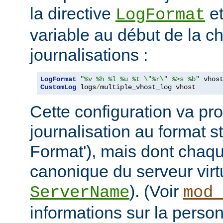
la directive
et
LogFormat
variable au début de la ch
journalisations :
LogFormat
"%v %h %l %u %t \"%r\" %>s %b"
CustomLog
 logs
/
multiple_vhost_log vhost
Cette configuration va pro
journalisation au format
Format'), mais dont chaqu
canonique du serveur virtu
). (Voir
ServerName
mod_
informations sur la person