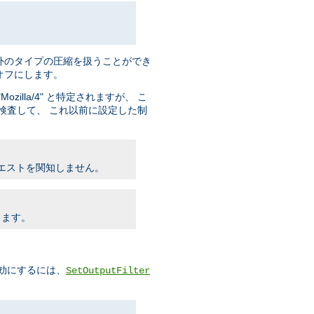
外のタイプの圧縮を扱うことができ
タをオフにします。
ozilla/4" と特定されますが、 こ
検査して、 これ以前に設定した制
リクエストを関知しません。
します。
を有効にするには、
SetOutputFilter