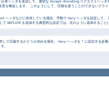
P 応答ヘッダを送信して、適切な
リクエストヘッダ
Accept-Encoding
注意を喚起します。 このようにして、圧縮を扱うことのできないクライ
ヘッダなどに依存している場合、手動で
ヘッダを設定して、 
ent
Vary
して
を追加する典型的な設定では、次のように追加すること
DEFLATE
に依存して圧縮するかどうか決める場合、
ヘッダを
に設定する必要
Vary
*
ます。