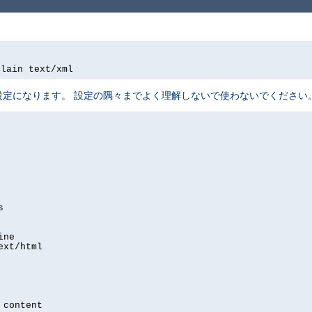
plain text/xml
定になります。 設定の隅々までよく理解しないで使わないでください
s
ine
ext/html
 content