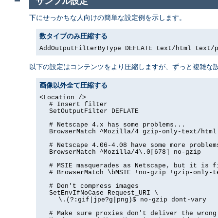
サンプル設定
下にせっかちな人向けの簡単な設定例を示します。
数タイプのみ圧縮する
AddOutputFilterByType DEFLATE text/html text/
以下の設定はコンテンツをより圧縮しますが、ずっと複雑な設
画像以外全て圧縮する
<Location />
# Insert filter
SetOutputFilter DEFLATE
# Netscape 4.x has some problems...
BrowserMatch ^Mozilla/4 gzip-only-text/html
# Netscape 4.06-4.08 have some more problem
BrowserMatch ^Mozilla/4\.0[678] no-gzip
# MSIE masquerades as Netscape, but it is f
# BrowserMatch \bMSIE !no-gzip !gzip-only-t
# Don't compress images
SetEnvIfNoCase Request_URI \
\.(?:gif|jpe?g|png)$ no-gzip dont-vary
# Make sure proxies don't deliver the wrong