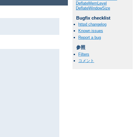
DeflateMemLevel
DeflateWindowSize
Bugfix checklist
httpd changelog
Known issues
Report a bug
。
参照
Filters
コメント