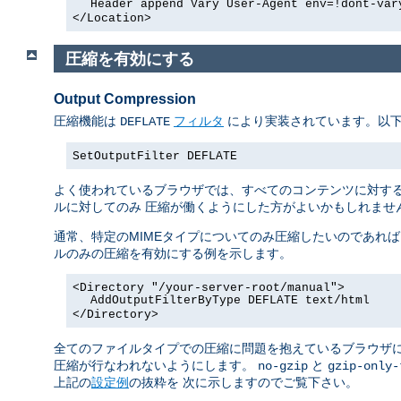
Header append Vary User-Agent env=!dont-var
</Location>
圧縮を有効にする
Output Compression
圧縮機能は
フィルタ
により実装されています。以下
DEFLATE
SetOutputFilter DEFLATE
よく使われているブラウザでは、すべてのコンテンツに対する
ルに対してのみ 圧縮が働くようにした方がよいかもしれません 
通常、特定のMIMEタイプについてのみ圧縮したいのであれ
ルのみの圧縮を有効にする例を示します。
<Directory "/your-server-root/manual">
AddOutputFilterByType DEFLATE text/html
</Directory>
全てのファイルタイプでの圧縮に問題を抱えているブラウザ
圧縮が行なわれないようにします。
と
no-gzip
gzip-only-
上記の
設定例
の抜粋を 次に示しますのでご覧下さい。