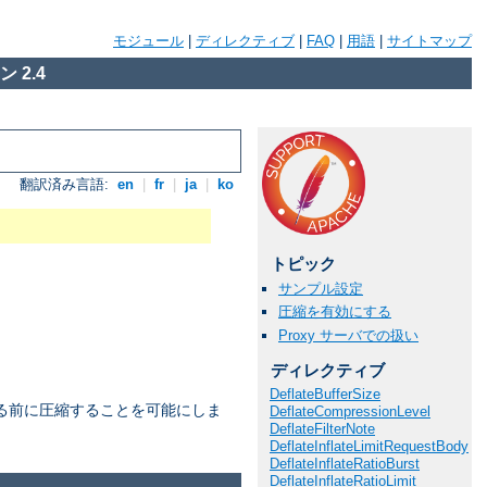
モジュール
|
ディレクティブ
|
FAQ
|
用語
|
サイトマップ
 2.4
翻訳済み言語:
en
|
fr
|
ja
|
ko
トピック
サンプル設定
圧縮を有効にする
Proxy サーバでの扱い
ディレクティブ
DeflateBufferSize
る前に圧縮することを可能にしま
DeflateCompressionLevel
DeflateFilterNote
DeflateInflateLimitRequestBody
DeflateInflateRatioBurst
DeflateInflateRatioLimit