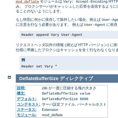
モジュールは
HTT
mod_deflate
Vary: Accept-Encoding
み、 プロクシサーバがキャッシュした応答を送信するように
ることのないようにします。
もし特別に何かに依存して除外したい場合、例えば
User-Ag
に注意を行なう必要があります。 例えば
に依存
User-Agent
Header append Vary User-Agent
リクエストヘッダ以外の情報 (
例えば
HTTP バージョン) 
仕様に準拠したプロクシはキャッシュを全く行なわなくなり
例
Header set Vary *
DeflateBufferSize
ディレクティブ
説明:
zlib が一度に圧縮する塊の大きさ
構文:
DeflateBufferSize
value
デフォルト:
DeflateBufferSize 8096
コンテキスト:
サーバ設定ファイル, バーチャルホスト
ステータス:
Extension
モジュール:
mod_deflate