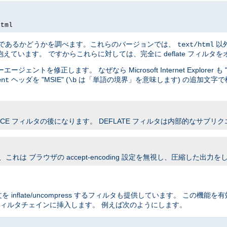
html
tor 4.x であるかどうかを調べます。これらのバージョンでは、
以
text/html
にも問題を抱えています。 ですからこれらに対しては、完全に deflate フィル
を修正します。 なぜなら Microsoft Internet Explorer も "M
ヘッダを "MSIE" (
は「単語の境界」を意味します) の追加文字で
ent
\b
OURCE フィルタの後になります。 DEFLATE フィルタは内部的なサブ
れは ブラウザの accept-encoding 設定を無視し、圧縮した出力を
 inflate/uncompress するフィルタも提供しています。 この機能
ィルタチェインに挿入します。 例えば次のようにします。