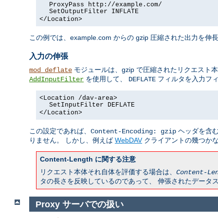
ProxyPass http://example.com/
SetOutputFilter INFLATE
</Location>
この例では、example.com からの gzip 圧縮された
入力の伸張
モジュールは、gzip で圧縮されたリクエス
mod_deflate
を使用して、
フィルタを入力フィ
AddInputFilter
DEFLATE
<Location /dav-area>
SetInputFilter DEFLATE
</Location>
この設定であれば、
ヘッダを含む
Content-Encoding: gzip
りません。 しかし、例えば
WebDAV
クライアントの幾つかな
Content-Length に関する注意
リクエスト本体それ自体を評価する場合は、
Content-Le
タの長さを反映しているのであって、 伸張されたデータ
Proxy サーバでの扱い