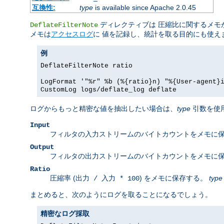
互換性:
type
is available since Apache 2.0.45
ディレクティブは 圧縮比に関するメモが
DeflateFilterNote
メモは
アクセスログ
に 値を記録し、統計を取る目的にも使え
例
DeflateFilterNote ratio
LogFormat '"%r" %b (%{ratio}n) "%{User-agent}
CustomLog logs/deflate_log deflate
ログからもっと精密な値を抽出したい場合は、
type
引数を使
Input
フィルタの入力ストリームのバイトカウントをメモに
Output
フィルタの出力ストリームのバイトカウントをメモに
Ratio
圧縮率 (
) をメモに保存する。
type
出力 / 入力 * 100
まとめると、次のようにログを取ることになるでしょう。
精密なログ採取