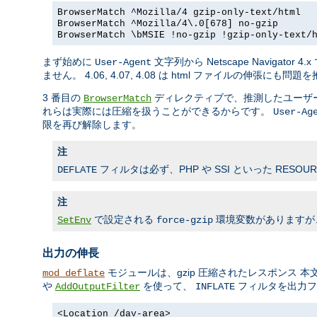
BrowserMatch ^Mozilla/4 gzip-only-text/html
BrowserMatch ^Mozilla/4\.0[678] no-gzip
BrowserMatch \bMSIE !no-gzip !gzip-only-text/
まず始めに
文字列から Netscape Naviga
User-Agent
ません。 4.06, 4.07, 4.08 は html ファイルの伸張
3 番目の
ディレクティブで、推測したユーザーエージェント
BrowserMatch
れらは実際には圧縮を扱うことができるからです。
User-Ag
限を再び解除します。
注
フィルタは必ず、PHP や SSI といった RES
DEFLATE
注
で設定される
環境変数がありますが、こ
SetEnv
force-gzip
出力の伸長
モジュールは、gzip 圧縮されたレスポンス 本文を
mod_deflate
や
を使って、
フィルタを出力フ
AddOutputFilter
INFLATE
<Location /dav-area>