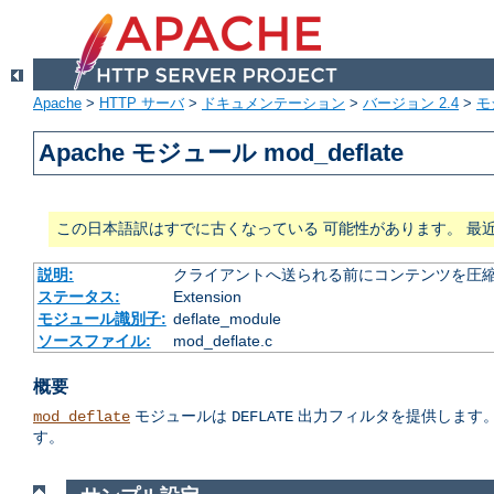
Apache
>
HTTP サーバ
>
ドキュメンテーション
>
バージョン 2.4
>
モ
Apache モジュール mod_deflate
この日本語訳はすでに古くなっている 可能性があります。 最
説明:
クライアントへ送られる前にコンテンツを圧
ステータス:
Extension
モジュール識別子:
deflate_module
ソースファイル:
mod_deflate.c
概要
モジュールは
出力フィルタを提供します。
mod_deflate
DEFLATE
す。