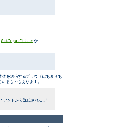
、
か
SetInputFilter
ト本体を送信するブラウザはあまりあ
ているものもあります。
、 クライアントから送信されるデー