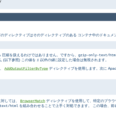
y
のディレクティブはそのディレクティブのある コンテナ中のドキュメン
 圧縮を扱えるわけではありません。ですから、
gzip-only-text/htm
(以下参照) この値を
以外の値
に設定した場合は無視されます。
1
ば、
ディレクティブを使用します。次に Apach
AddOutputFilterByType
に対しては、
ディレクティブを使用して、特定のブラウ
BrowserMatch
を組み合わせることで上手く対処できます。 この場合、前
text/html