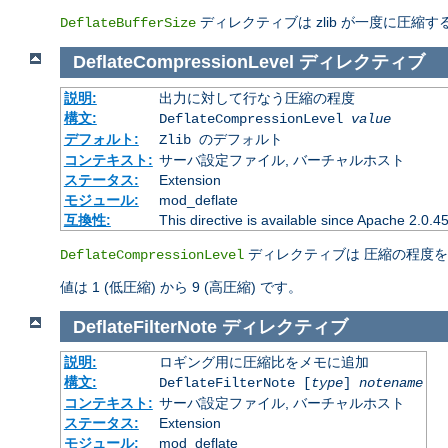
ディレクティブは zlib が一度に圧
DeflateBufferSize
DeflateCompressionLevel
ディレクティブ
説明:
出力に対して行なう圧縮の程度
構文:
DeflateCompressionLevel
value
デフォルト:
Zlib のデフォルト
コンテキスト:
サーバ設定ファイル, バーチャルホスト
ステータス:
Extension
モジュール:
mod_deflate
互換性:
This directive is available since Apache 2.0.4
ディレクティブは 圧縮の程度を
DeflateCompressionLevel
値は 1 (低圧縮) から 9 (高圧縮) です。
DeflateFilterNote
ディレクティブ
説明:
ロギング用に圧縮比をメモに追加
構文:
DeflateFilterNote [
type
]
notename
コンテキスト:
サーバ設定ファイル, バーチャルホスト
ステータス:
Extension
モジュール:
mod_deflate