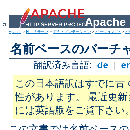
Apach
Apache
>
HTTP サーバ
>
ドキュメンテーション
>
バージョン 2.4
>
バ
名前ベースのバーチ
翻訳済み言語:
de
|
e
この日本語訳はすでに古
性があります。 最近更
には英語版をご覧下さい
この文書では名前ベースの