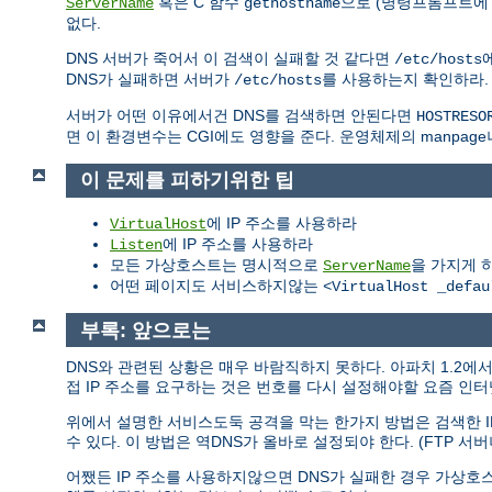
혹은 C 함수
으로 (명령프롬프트에 "
ServerName
gethostname
없다.
DNS 서버가 죽어서 이 검색이 실패할 것 같다면
/etc/hosts
DNS가 실패하면 서버가
를 사용하는지 확인하라
/etc/hosts
서버가 어떤 이유에서건 DNS를 검색하면 안된다면
HOSTRESO
면 이 환경변수는 CGI에도 영향을 준다. 운영체제의 manpage
이 문제를 피하기위한 팁
에 IP 주소를 사용하라
VirtualHost
에 IP 주소를 사용하라
Listen
모든 가상호스트는 명시적으로
을 가지게 
ServerName
어떤 페이지도 서비스하지않는
<VirtualHost _defau
부록: 앞으로는
DNS와 관련된 상황은 매우 바람직하지 못하다. 아파치 1.2
접 IP 주소를 요구하는 것은 번호를 다시 설정해야할 요즘 인
위에서 설명한 서비스도둑 공격을 막는 한가지 방법은 검색한 I
수 있다. 이 방법은 역DNS가 올바로 설정되야 한다. (FTP 서버
어쨌든 IP 주소를 사용하지않으면 DNS가 실패한 경우 가상호