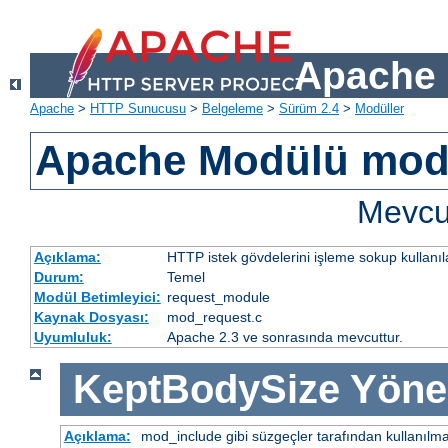
Apache 
Apache
>
HTTP Sunucusu
>
Belgeleme
>
Sürüm 2.4
>
Modüller
Apache Modülü mod
Mevcut
Açıklama:
HTTP istek gövdelerini işleme sokup kullanıla
Durum:
Temel
Modül Betimleyici:
request_module
Kaynak Dosyası:
mod_request.c
Uyumluluk:
Apache 2.3 ve sonrasında mevcuttur.
KeptBodySize
Yöne
Açıklama:
mod_include gibi süzgeçler tarafından kullanılma 