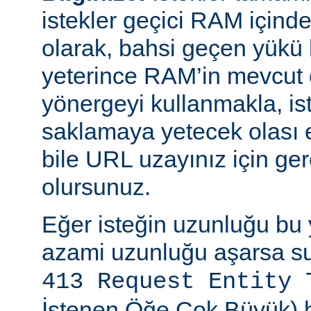
istekler geçici RAM içinde b
olarak, bahsi geçen yükü 
yeterince RAM’in mevcut 
yönergeyi kullanmakla, is
saklamaya yetecek olası 
bile URL uzayınız için ger
olursunuz.
Eğer isteğin uzunluğu bu 
azami uzunluğu aşarsa su
413 Request Entity 
İstenen Öğe Çok Büyük) h