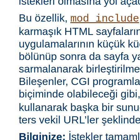
istekleri olmasına yol açac
Bu özellik,
mod_include
karmaşık HTML sayfaların
uygulamalarının küçük kü
bölünüp sonra da sayfa yap
sarmalanarak birleştirilm
Bileşenler, CGI programları
biçiminde olabileceği gibi
kullanarak başka bir sun
ters vekil URL’ler şeklinde 
Bilginize:
İstekler tamam