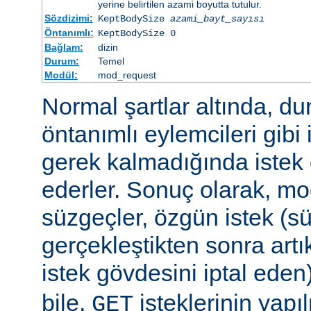
yerine belirtilen azami boyutta tutulur.
Sözdizimi:
KeptBodySize
azami_bayt_sayısı
Öntanımlı:
KeptBodySize 0
Bağlam:
dizin
Durum:
Temel
Modül:
mod_request
Normal şartlar altında, d
öntanımlı eylemcileri gibi 
gerek kalmadığında istek 
ederler. Sonuç olarak, mo
süzgeçler, özgün istek (s
gerçekleştikten sonra art
istek gövdesini iptal eden
bile,
isteklerinin yap
GET