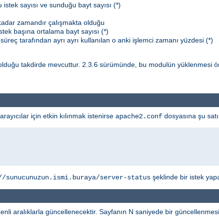
 istek sayısı ve sunduğu bayt sayısı (*)
 kadar zamandır çalışmakta olduğu
stek başına ortalama bayt sayısı (*)
süreç tarafından ayrı ayrı kullanılan o anki işlemci zamanı yüzdesi (*)
lduğu takdirde mevcuttur. 2.3.6 sürümünde, bu modulün yüklenmesi ö
yıcılar için etkin kılınmak istenirse
dosyasına şu satır
apache2.conf
şeklinde bir istek yapab
//sunucunuzun.ismi.buraya/server-status
li aralıklarla güncellenecektir. Sayfanın N saniyede bir güncellenmesini