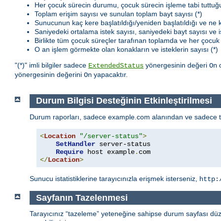
Her çocuk sürecin durumu, çocuk sürecin işleme tabi tuttuğu
Toplam erişim sayısı ve sunulan toplam bayt sayısı (*)
Sunucunun kaç kere başlatıldığı/yeniden başlatıldığı ve ne
Saniyedeki ortalama istek sayısı, saniyedeki bayt sayısı ve i
Birlikte tüm çocuk süreçler tarafınan toplamda ve her çocuk 
O an işlem görmekte olan konakların ve isteklerin sayısı (*)
"(*)" imli bilgiler sadece
yönergesinin değeri
o
ExtendedStatus
On
yönergesinin değerini
yapacaktır.
On
Durum Bilgisi Desteğinin Etkinleştirilmesi
Durum raporları, sadece example.com alanından ve sadece tara
<
Location
"/server-status"
>
SetHandler
 server-status

Require
 host example
.
</
Location
>
Sunucu istatistiklerine tarayıcınızla erişmek isterseniz,
http:
Sayfanın Tazelenmesi
Tarayıcınız “tazeleme” yeteneğine sahipse durum sayfası düzen