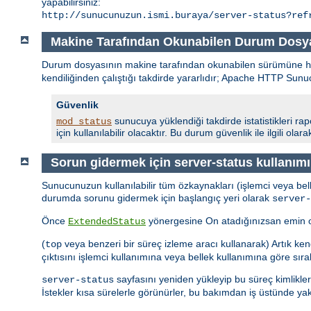
yapabilirsiniz:
http://sunucunuzun.ismi.buraya/server-status?ref
Makine Tarafından Okunabilen Durum Dosy
Durum dosyasının makine tarafından okunabilen sürümüne
kendiliğinden çalıştığı takdirde yararlıdır; Apache HTTP S
Güvenlik
sunucuya yüklendiği takdirde istatistikleri ra
mod_status
için kullanılabilir olacaktır. Bu durum güvenlik ile ilgili ol
Sorun gidermek için server-status kullanımı
Sunucunuzun kullanılabilir tüm özkaynakları (işlemci veya bell
durumda sorunu gidermek için başlangıç yeri olarak
server-
Önce
yönergesine On atadığınızsan emin olun
ExtendedStatus
(
veya benzeri bir süreç izleme aracı kullanarak) Artık kend
top
çıktısını işlemci kullanımına veya bellek kullanımına göre sırala
sayfasını yeniden yükleyip bu süreç kimlikler
server-status
İstekler kısa sürelerle görünürler, bu bakımdan iş üstünde ya