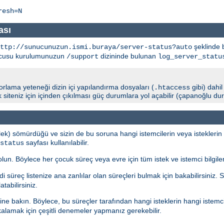
resh=N
ası
şeklinde b
http://sunucunuzun.ismi.buraya/server-status?auto
unucusu kurulumunuzun
dizininde bulunan
/support
log_server_statu
porlama yeteneği dizin içi yapılandırma dosyaları (
gibi) dahi
.htaccess
arak siteniz için içinden çıkılması güç durumlara yol açabilir (çapanoğlu d
ek) sömürdüğü ve sizin de bu soruna hangi istemcilerin veya isteklerin 
sayfası kullanılabilir.
status
. Böylece her çocuk süreç veya evre için tüm istek ve istemci bilgilerin
i süreç listenize ana zanlılar olan süreçleri bulmak için bakabilirsiniz.
tabilirsiniz.
ine bakın. Böylece, bu süreçler tarafından hangi isteklerin hangi istemc
kalamak için çeşitli denemeler yapmanız gerekebilir.