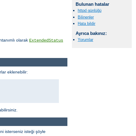
Bulunan hatalar
httpd günlüğü
Bilinenler
Hata bildir
Ayrıca bakınız:
Yorumlar
ntanımlı olarak
ExtendedStatus
lar eklenebilir:
ilirsiniz.
 isterseniz isteği şöyle