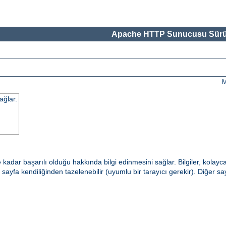
Apache HTTP Sunucusu Sürü
M
ağlar.
dar başarılı olduğu hakkında bilgi edinmesini sağlar. Bilgiler, kolayc
e sayfa kendiliğinden tazelenebilir (uyumlu bir tarayıcı gerekir). Diğer