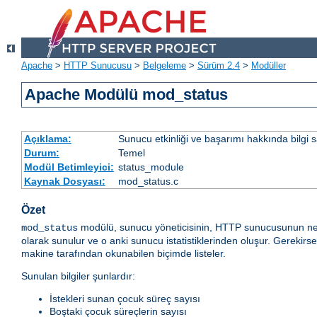
Apache
>
HTTP Sunucusu
>
Belgeleme
>
Sürüm 2.4
>
Modüller
Apache Modülü mod_status
Açıklama:
Sunucu etkinliği ve başarımı hakkında bilgi s
Durum:
Temel
Modül Betimleyici:
status_module
Kaynak Dosyası:
mod_status.c
Özet
modülü, sunucu yöneticisinin, HTTP sunucusunun ne ka
mod_status
olarak sunulur ve o anki sunucu istatistiklerinden oluşur. Gerekirs
makine tarafından okunabilen biçimde listeler.
Sunulan bilgiler şunlardır:
İstekleri sunan çocuk süreç sayısı
Boştaki çocuk süreçlerin sayısı