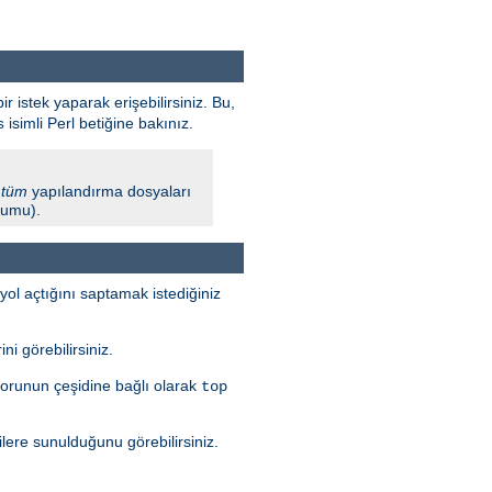
ir istek yaparak erişebilirsiniz. Bu,
isimli Perl betiğine bakınız.
s
l
tüm
yapılandırma dosyaları
urumu).
yol açtığını saptamak istediğiniz
i görebilirsiniz.
 Sorunun çeşidine bağlı olarak
top
ilere sunulduğunu görebilirsiniz.