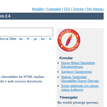
Modüller
|
Yönergeler
|
SSS
|
Terimler
|
Site Haritası
m 2.4
evcut Diller:
en
|
fr
|
ja
|
ko
|
tr
Konular
Durum Bilgisi Desteğinin
Etkinleştirilmesi
Sayfanın Tazelenmesi
a okunabilen bir HTML sayfası
Makine Tarafından
Okunabilen Durum Dosyası
 sayfa o anki sunucu durumunu
Sorun gidermek için server-
status kullanımı
Yönergeler
Bu modül yönerge içermez.