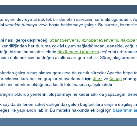
 süreçleri devreye almak tek bir denetim sürecinin sorumluluğundadır. A
ini
yedekte tutmaya
veya boşta bekletmeye çalışır. Bu suretle, istemciler
ni nasıl gerçekleştireceği
,
,
StartServers
MinSpareServers
MaxSpa
d kendiliğinden her duruma çok iyi uyum sağladığından, genelde, çoğu s
steğe hizmet sunacak sitelerin
değerini arttırmaları
MaxRequestWorkers
sını önlemek için bu değeri azaltmaları gerekebilir. Süreç oluşturmanın 
afından çalıştırılmış olması gerekirse de çocuk süreçler Apache httpd ta
süreçlerinin kullanıcı ve gruplarını ayarlamak için
ve
yönergel
User
Group
yetkinin mümkün olduğunca kısıtlı tutulmasına çalışılmalıdır.
çleri öldürüp yenilerini oluşturmayı ne kadar sıklıkla yapacağını denet
ayıda dinlenen soket varlığında) gelen bağlantılara erişimi dizgileşti
gesi ile yapılandırılabilir. Bu muteks hakkında ek bilgi için
başarımın ar