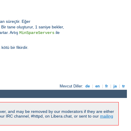
an süreçtir. Eğer
ir tane oluşturur, 1 saniye bekler,
rtar. Artış
ile
MinSpareServers
tü bir fikirdir.
Mevcut Diller:
de
|
en
|
fr
|
ja
|
tr
ver, and may be removed by our moderators if they are either
r IRC channel, #httpd, on Libera.chat, or sent to our
mailing