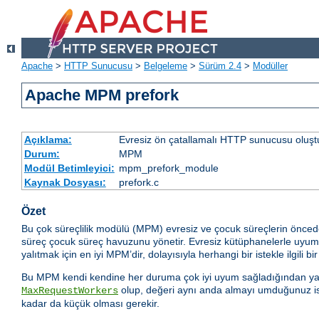
Apache
>
HTTP Sunucusu
>
Belgeleme
>
Sürüm 2.4
>
Modüller
Apache MPM prefork
Açıklama:
Evresiz ön çatallamalı HTTP sunucusu oluşt
Durum:
MPM
Modül Betimleyici:
mpm_prefork_module
Kaynak Dosyası:
prefork.c
Özet
Bu çok süreçlilik modülü (MPM) evresiz ve çocuk süreçlerin önced
süreç çocuk süreç havuzunu yönetir. Evresiz kütüphanelerle uyumlul
yalıtmak için en iyi MPM’dir, dolayısıyla herhangi bir istekle ilgili bi
Bu MPM kendi kendine her duruma çok iyi uyum sağladığından yapıl
olup, değeri aynı anda almayı umduğunuz iste
MaxRequestWorkers
kadar da küçük olması gerekir.