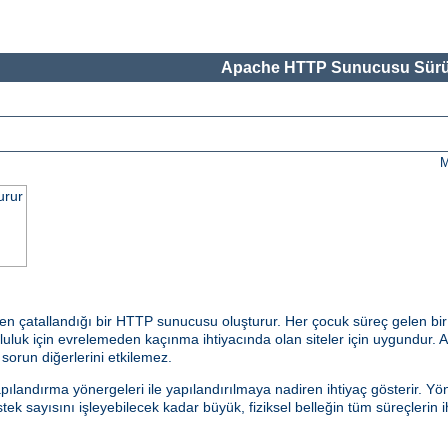
Apache HTTP Sunucusu Sürü
M
urur
en çatallandığı bir HTTP sunucusu oluşturur. Her çocuk süreç gelen bir
uk için evrelemeden kaçınma ihtiyacında olan siteler için uygundur. Ayr
r sorun diğerlerini etkilemez.
andırma yönergeleri ile yapılandırılmaya nadiren ihtiyaç gösterir. Yön
k sayısını işleyebilecek kadar büyük, fiziksel belleğin tüm süreçlerin i