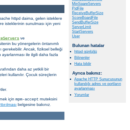
MinSpareServers
PidFile
ReceiveBufferSize
ScoreBoardFile
pache httpd daima, gelen isteklere
SendBufferSize
e isteklerinin sunulması için yeni
ServerLimit
StartServers
User
ve
reServers
itenin bu yönergelerin öntanımlı
Bulunan hatalar
 gerekebilir. Ancak, fiziksel belleği
httpd günlüğü
ayarlanması ile ilgili daha fazla
Bilinenler
Hata bildir
rafından daha az yetkili bir
Ayrıca bakınız:
eri kullanılır. Çocuk süreçlerin
Apache HTTP Sunucusunun
kullandığı adres ve portların
ayarlanması
ler.
Yorumlar
rmek için
muteksini
mpm-accept
ttırılması
belgesine bakınız.