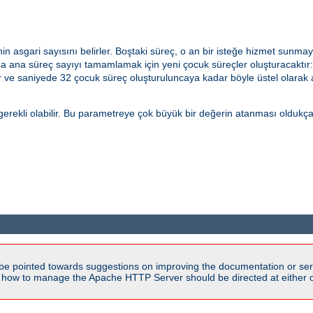
n asgari sayısını belirler. Boştaki süreç, o an bir isteğe hizmet sunmay
ana süreç sayıyı tamamlamak için yeni çocuk süreçler oluşturacaktır: B
ur ve saniyede 32 çocuk süreç oluşturuluncaya kadar böyle üstel olarak a
rekli olabilir. Bu parametreye çok büyük bir değerin atanması oldukça kö
be pointed towards suggestions on improving the documentation or ser
n how to manage the Apache HTTP Server should be directed at either ou