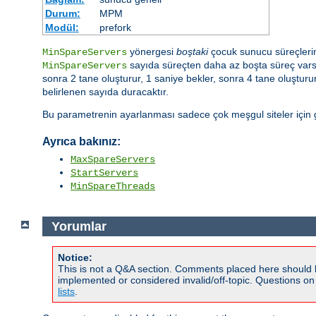
Durum:
MPM
Modül:
prefork
yönergesi
boştaki
çocuk sunucu süreçlerini
MinSpareServers
sayıda süreçten daha az boşta süreç varsa 
MinSpareServers
sonra 2 tane oluşturur, 1 saniye bekler, sonra 4 tane oluştur
belirlenen sayıda duracaktır.
Bu parametrenin ayarlanması sadece çok meşgul siteler için ge
Ayrıca bakınız:
MaxSpareServers
StartServers
MinSpareThreads
Yorumlar
Notice:
This is not a Q&A section. Comments placed here should 
implemented or considered invalid/off-topic. Questions o
lists
.