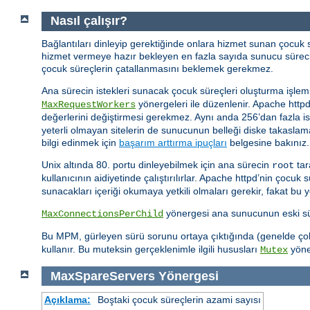
Nasıl çalışır?
Bağlantıları dinleyip gerektiğinde onlara hizmet sunan çocuk
hizmet vermeye hazır bekleyen en fazla sayıda sunucu sürec
çocuk süreçlerin çatallanmasını beklemek gerekmez.
Ana sürecin istekleri sunacak çocuk süreçleri oluşturma işlemi
yönergeleri ile düzenlenir. Apache http
MaxRequestWorkers
değerlerini değiştirmesi gerekmez. Aynı anda 256’dan fazla i
yeterli olmayan sitelerin de sunucunun belleği diske takaslama
bilgi edinmek için
başarım arttırma ipuçları
belgesine bakınız.
Unix altında 80. portu dinleyebilmek için ana sürecin
tar
root
kullanıcının aidiyetinde çalıştırılırlar. Apache httpd’nin çocuk 
sunacakları içeriği okumaya yetkili olmaları gerekir, fakat bu 
yönergesi ana sunucunun eski süre
MaxConnectionsPerChild
Bu MPM, gürleyen sürü sorunu ortaya çıktığında (genelde çok s
kullanır. Bu muteksin gerçeklenimle ilgili hususları
yöner
Mutex
MaxSpareServers
Yönergesi
Açıklama:
Boştaki çocuk süreçlerin azami sayısı