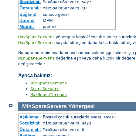
Sözdizimi:
MaxSpareServers
sayı
Öntanımlı:
MaxSpareServers 10
Bağlam:
sunucu geneli
Durum:
MPM
Modül:
prefork
yönergesi
boştaki
çocuk sunucu süreçlerini
MaxSpareServers
sayıda süreçten daha fazla boşta süreç var
MaxSpareServers
Bu parametrenin ayarlanması sadece çok meşgul siteler için ge
değerine eşit veya daha küçük bir değer
MinSpareServers
değiştirecektir.
Ayrıca bakınız:
MinSpareServers
StartServers
MaxSpareThreads
MinSpareServers
Yönergesi
Açıklama:
Boştaki çocuk süreçlerin asgari sayısı
Sözdizimi:
MinSpareServers
sayı
Öntanımlı:
MinSpareServers 5
Bağlam:
sunucu geneli