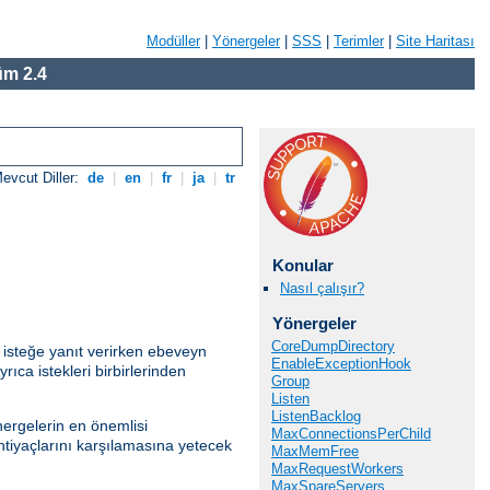
Modüller
|
Yönergeler
|
SSS
|
Terimler
|
Site Haritası
m 2.4
evcut Diller:
de
|
en
|
fr
|
ja
|
tr
Konular
Nasıl çalışır?
Yönergeler
CoreDumpDirectory
 isteğe yanıt verirken ebeveyn
EnableExceptionHook
ıca istekleri birbirlerinden
Group
Listen
ListenBacklog
ergelerin en önemlisi
MaxConnectionsPerChild
htiyaçlarını karşılamasına yetecek
MaxMemFree
MaxRequestWorkers
MaxSpareServers