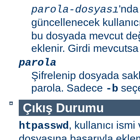
'nda
parola-dosyası
güncellenecek kullanıc
bu dosyada mevcut değil
eklenir. Girdi mevcutsa p
parola
Şifrelenip dosyada sa
parola. Sadece
seçen
-b
Çıkış Durumu
, kullanıcı ism
htpasswd
dosyasına başarıyla ekle