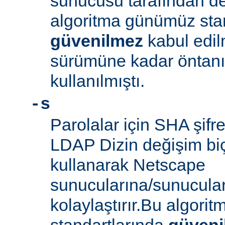
sunucusu tarafından d
algoritma günümüz sta
güvenilmez
kabul edil
sürümüne kadar öntanım
kullanılmıştı.
-s
Parolalar için SHA şifre
LDAP Dizin değişim biçe
kullanarak Netscape
sunucularına/sunucula
kolaylaştırır.Bu algor