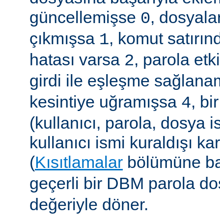
güncellemişse
, dosyala
0
çıkmışsa
, komut satırın
1
hatası varsa
, parola etk
2
girdi ile eşleşme sağla
kesintiye uğramışsa
, b
4
(kullanıcı, parola, dosya 
kullanıcı ismi kuraldışı ka
(
Kısıtlamalar
bölümüne ba
geçerli bir DBM parola d
değeriyle döner.