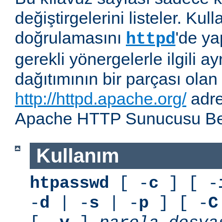
değiştirgelerini listeler. Kull
doğrulamasını
'de ya
httpd
gerekli yönergelerle ilgili ay
dağıtımının bir parçası olan
http://httpd.apache.org/
adre
Apache HTTP Sunucusu Belg
Kullanım
htpasswd
[ -
c
] [ -
-
d
| -
s
| -
p
] [ -
C