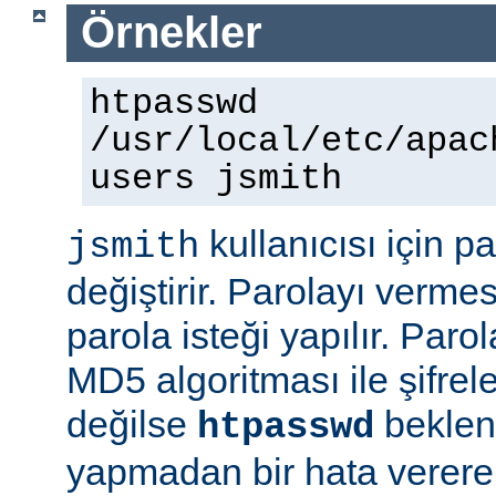
Örnekler
htpasswd
/usr/local/etc/apac
users jsmith
kullanıcısı için p
jsmith
değiştirir. Parolayı vermes
parola isteği yapılır. Paro
MD5 algoritması ile şifre
değilse
beklene
htpasswd
yapmadan bir hata vererek