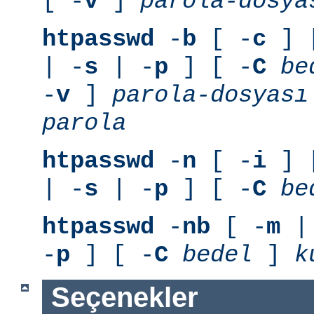
[ -
v
]
parola-dosya
htpasswd
-
b
[ -
c
] 
| -
s
| -
p
] [ -
C
be
-
v
]
parola-dosyası
parola
htpasswd
-
n
[ -
i
] 
| -
s
| -
p
] [ -
C
be
htpasswd
-
nb
[ -
m
|
-
p
] [ -
C
bedel
]
k
Seçenekler