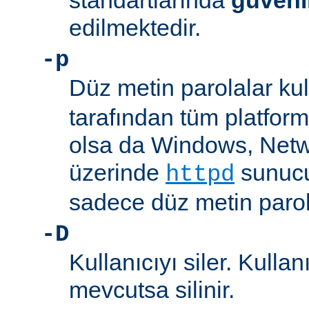
standartlarında
güveni
edilmektedir.
-p
Düz metin parolalar kull
tarafından tüm platform
olsa da Windows, Net
üzerinde
sunucu
httpd
sadece düz metin parola
-D
Kullanıcıyı siler. Kullan
mevcutsa silinir.