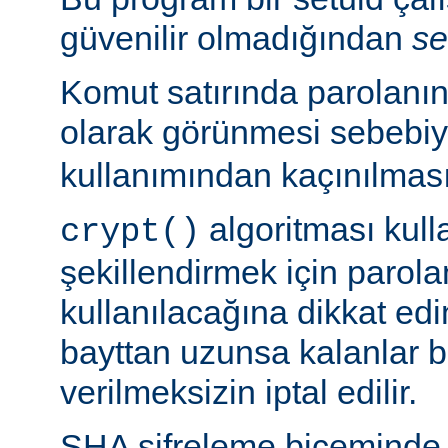
güvenilir olmadığından
se
Komut satırında parolanı
olarak görünmesi sebebi
kullanımından kaçınılması
algoritması kulla
crypt()
şekillendirmek için parolan
kullanılacağına dikkat edi
bayttan uzunsa kalanlar bi
verilmeksizin iptal edilir.
SHA şifreleme biçeminde 