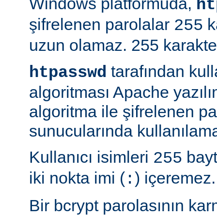
Windows platformuda,
ht
şifrelenen parolalar
k
255
uzun olamaz. 255 karakterd
tarafından kul
htpasswd
algoritması Apache yazılı
algoritma ile şifrelenen 
sunucularında kullanılama
Kullanıcı isimleri
bayt
255
iki nokta imi (
) içeremez.
:
Bir bcrypt parolasının ka