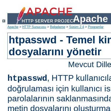
Apache 
Apache
>
HTTP Sunucusu
>
Belgeleme
>
Sürüm 2.4
>
Programlar
htpasswd - Temel ki
dosyalarını yönetir
Mevcut Dill
, HTTP kullanıcıl
htpasswd
doğrulaması için kullanıcı is
parolalarının saklanmasında
metin dosyalarını oluşturm