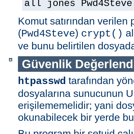
all jones Pwd4Steve
Komut satırından verilen 
(
)
al
Pwd4Steve
crypt()
ve bunu belirtilen dosyada
Güvenlik Değerlend
tarafından yön
htpasswd
dosyalarına sunucunun U
erişilememelidir; yani dosy
okunabilecek bir yerde b
Bu program bir setuid çalışt