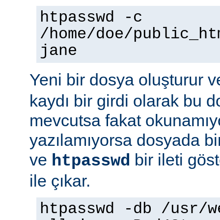
htpasswd -c
/home/doe/public_ht
jane
Yeni bir dosya oluşturur v
kaydı bir girdi olarak bu
mevcutsa fakat okunamıy
yazılamıyorsa dosyada bir
ve
bir ileti gö
htpasswd
ile çıkar.
htpasswd -db /usr/w