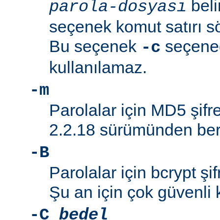
beli
parola-dosyası
seçenek komut satırı söz
Bu seçenek
seçeneği
-c
kullanılamaz.
-m
Parolalar için MD5 şifre
2.2.18 sürümünden beri
-B
Parolalar için bcrypt şif
Şu an için çok güvenli 
-C
bedel