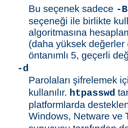
Bu seçenek sadece
-B
seçeneği ile birlikte kul
algoritmasına hesaplama
(daha yüksek değerler 
öntanımlı 5, geçerli değ
-d
Parolaları şifrelemek i
kullanılır.
ta
htpasswd
platformlarda desteklen
Windows, Netware ve 