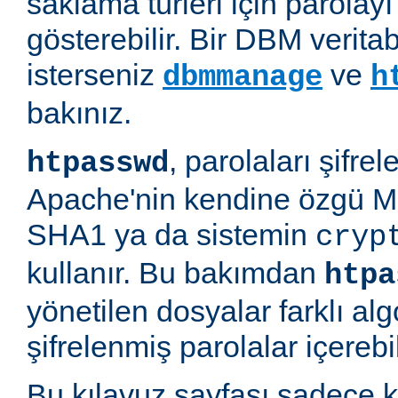
saklama türleri için parolayı 
gösterebilir. Bir DBM verit
isterseniz
ve
dbmmanage
h
bakınız.
, parolaları şifre
htpasswd
Apache'nin kendine özgü M
SHA1 ya da sistemin
cryp
kullanır. Bu bakımdan
htpa
yönetilen dosyalar farklı alg
şifrelenmiş parolalar içerebil
Bu kılavuz sayfası sadece k