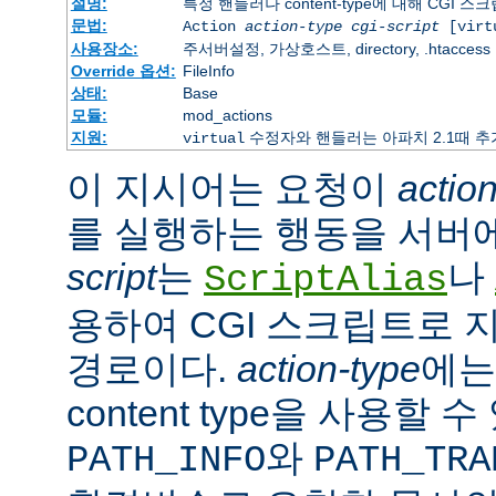
설명:
특정 핸들러나 content-type에 대해 CGI 
문법:
Action
action-type
cgi-script
[virt
사용장소:
주서버설정, 가상호스트, directory, .htaccess
Override 옵션:
FileInfo
상태:
Base
모듈:
mod_actions
지원:
수정자와 핸들러는 아파치 2.1때 
virtual
이 지시어는 요청이
actio
를 실행하는 행동을 서버
script
는
나
ScriptAlias
용하여 CGI 스크립트로 
경로이다.
action-type
에
content type을 사용할 
와
PATH_INFO
PATH_TRA