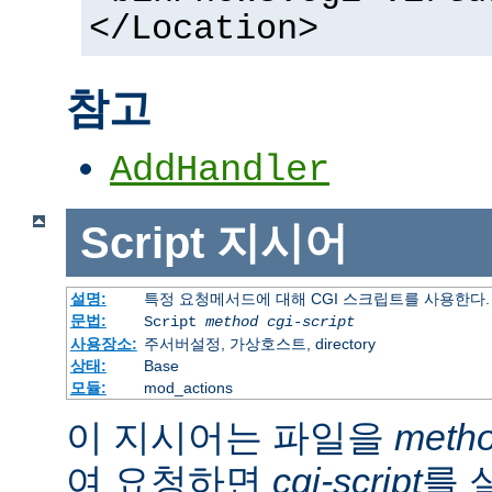
</Location>
참고
AddHandler
Script
지시어
설명:
특정 요청메서드에 대해 CGI 스크립트를 사용한다.
문법:
Script
method
cgi-script
사용장소:
주서버설정, 가상호스트, directory
상태:
Base
모듈:
mod_actions
이 지시어는 파일을
meth
여 요청하면
cgi-script
를 