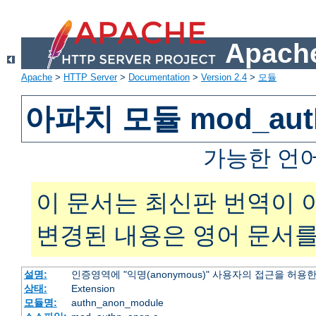
Apache
Apache
>
HTTP Server
>
Documentation
>
Version 2.4
>
모듈
아파치 모듈 mod_aut
가능한 언
이 문서는 최신판 번역이 
변경된 내용은 영어 문서를
설명:
인증영역에 "익명(anonymous)" 사용자의 접근을 허용
상태:
Extension
모듈명:
authn_anon_module