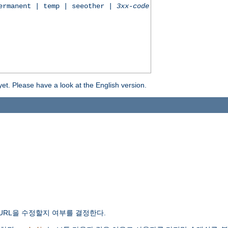
permanent | temp | seeother |
3xx-code
yet. Please have a look at the English version.
URL을 수정할지 여부를 결정한다.