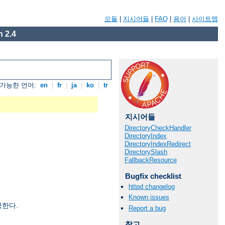
모듈
|
지시어들
|
FAQ
|
용어
|
사이트맵
 2.4
가능한 언어:
en
|
fr
|
ja
|
ko
|
tr
지시어들
DirectoryCheckHandler
DirectoryIndex
DirectoryIndexRedirect
DirectorySlash
FallbackResource
Bugfix checklist
httpd changelog
Known issues
공한다.
Report a bug
참고