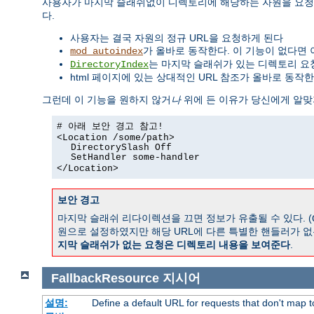
사용자가 마지막 슬래쉬없이 디렉토리에 해당하는 자원을 요청
다.
사용자는 결국 자원의 정규 URL을 요청하게 된다
가 올바로 동작한다. 이 기능이 없다면 
mod_autoindex
는 마지막 슬래쉬가 있는 디렉토리 요
DirectoryIndex
html 페이지에 있는 상대적인 URL 참조가 올바로 동작한
그런데 이 기능을 원하지 않거
나
위에 든 이유가 당신에게 알맞
# 아래 보안 경고 참고!
<Location /some/path>
DirectorySlash Off
SetHandler some-handler
</Location>
보안 경고
마지막 슬래쉬 리다이렉션을 끄면 정보가 유출될 수 있다. (
원으로 설정하였지만 해당 URL에 다른 특별한 핸들러가 없
지막 슬래쉬가 없는 요청은 디렉토리 내용을 보여준다
.
FallbackResource
지시어
설명:
Define a default URL for requests that don't map to