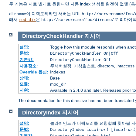
두 기능은 서로 별개로 원한다면 자동 index 생성을 완전히 없앨 (혹
이 디렉토리라면 서버는 URL
dirname
http://servername/foo/
래서
은
로 리다이렉
mod_dir
http://servername/foo/dirname/
DirectoryCheckHandler
지시어
설명:
Toggle how this module responds when anoth
문법:
DirectoryCheckHandler On|Off
기본값:
DirectoryCheckHandler Off
사용장소:
주서버설정, 가상호스트, directory, .htaccess
Override 옵션:
Indexes
상태:
Base
모듈:
mod_dir
지원:
Available in 2.4.8 and later. Releases prior t
The documentation for this directive has not been translated 
DirectoryIndex
지시어
설명:
클라이언트가 디렉토리를 요청할때 찾아볼 자
문법:
DirectoryIndex
local-url
[
local-url
기본값: