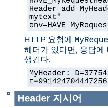
HAVE_MyRequestHea
Header add MyHead
mytext"
env=HAVE_MyReques
HTTP 요청에
MyRequ
헤더가 있다면, 응답에
생긴다.
MyHeader: D=37754
t=991424704447256
Header
지시어