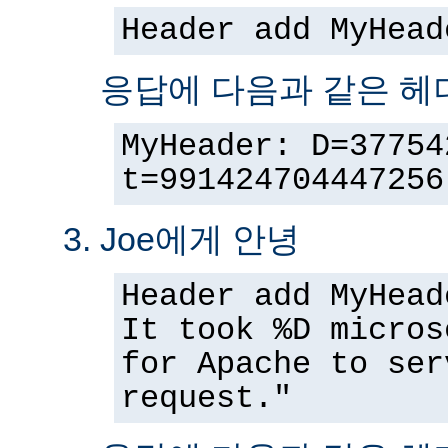
Header add MyHead
응답에 다음과 같은 헤
MyHeader: D=37754
t=991424704447256
Joe에게 안녕
Header add MyHead
It took %D micros
for Apache to ser
request."