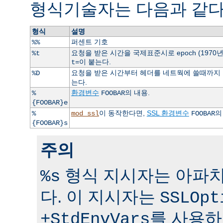
형식기술자는 다음과 같다
형식
설명
퍼센트 기호
%%
요청을 받은 시간을 국제표준시로 epoch (1970
%t
이 붙는다.
t=
요청을 받은 시간부터 헤더를 네트웍에 쓸때까지 걸
%D
는다.
환경변수
의 내용.
%
FOOBAR
{FOOBAR}e
이 동작한다면,
SSL 환경변수
의
%
mod_ssl
FOOBAR
{FOOBAR}s
주의
형식 지시자는 아파치 
%s
다. 이 지시자는
SSLOpt
를 사용하
+StdEnvVars