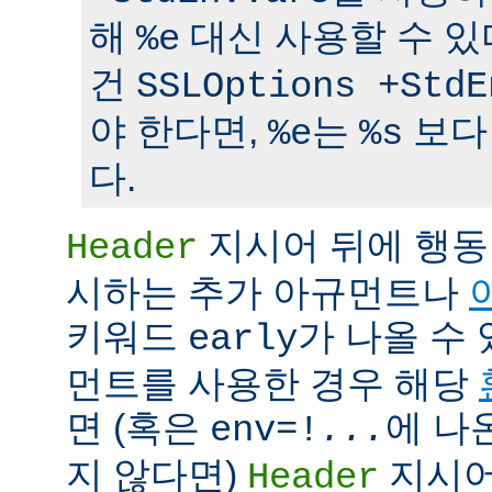
해
대신 사용할 수 있
%e
건
SSLOptions +StdE
야 한다면,
는
보다
%e
%s
다.
지시어 뒤에 행동
Header
시하는 추가 아규먼트나
키워드
가 나올 수 
early
먼트를 사용한 경우 해당
면 (혹은
에 나
env=!
...
지 않다면)
지시어
Header