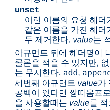
unset
이런 이름의 요청 헤더
같은 이름을 가진 헤더
두 제거한다.
value
는 
아규먼트 뒤에 헤더명이 
콜론을 적을 수 있지만, 
는 무시한다.
,
add
appen
세번째 아규먼트
value
가
공백이 있다면 쌍따옴표로 묶
을 사용할때는
value
를 적