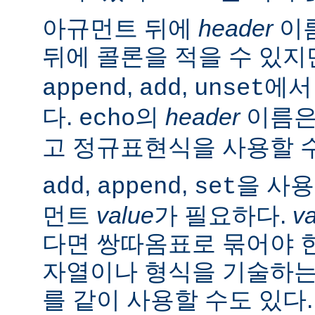
아규먼트 뒤에
header
이름
뒤에 콜론을 적을 수 있지
,
,
에서
append
add
unset
다.
의
header
이름은
echo
고 정규표현식을 사용할 수
,
,
을 사
add
append
set
먼트
value
가 필요하다.
v
다면 쌍따옴표로 묶어야 
자열이나 형식을 기술하는
를 같이 사용할 수도 있다